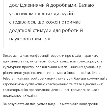
дослідженнями й доробками. Бажаю
учасникам плідних дискусій і
сподіваюся, що кожен отримає
додаткові стимули для роботи й
наукового життя».
Зокрема під час конференції говорили про медіа, наративи,
ідентичність і те, як сучасні гібридні конфлікти трансформують
культурний простір; порівняльний аналіз ціннісних домінант у
різних типах українських інтернет-медіа (новинні сайти, блоги,
telegram-канали, youtube-канали); культурні бар'єри комунікації в
європейських суспільствах; кластеризацію та стале відновлення;
трансформацію православної ідентичності громадян за часів
незалежності України.
За результатами планується видання матеріалів конференції.