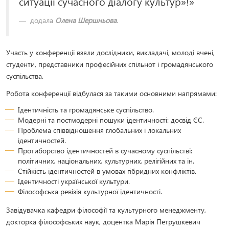
ситуації сучасного діалогу культур»!»
додала
Олена Шершньова
.
Участь у конференції взяли дослідники, викладачі, молоді вчені,
студенти, представники професійних спільнот і громадянського
суспільства.
Робота конференції відбулася за такими основними напрямами:
Ідентичність та громадянське суспільство.
Модерні та постмодерні пошуки ідентичності: досвід ЄС.
Проблема співвідношення глобальних і локальних
ідентичностей.
Протиборство ідентичностей в сучасному суспільстві:
політичних, національних, культурних, релігійних та ін.
Стійкість ідентичностей в умовах гібридних конфліктів.
Ідентичності української культури.
Філософська ревізія культурної ідентичності.
Завідувачка кафедри філософії та культурного менеджменту,
докторка філософських наук, доцентка Марія Петрушкевич