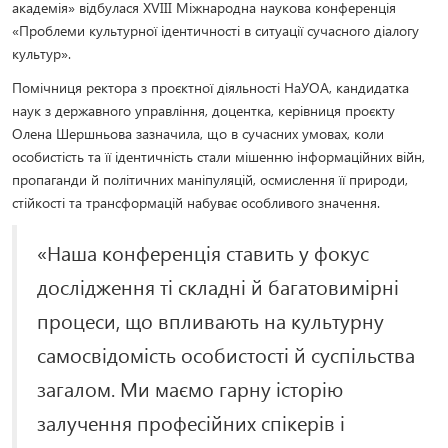
академія» відбулася XVІІІ Міжнародна наукова конференція
«Проблеми культурної ідентичності в ситуації сучасного діалогу
культур».
Помічниця ректора з проєктної діяльності НаУОА, кандидатка
наук з державного управління, доцентка, керівниця проєкту
Олена Шершньова зазначила, що в сучасних умовах, коли
особистість та її ідентичність стали мішенню інформаційних війн,
пропаганди й політичних маніпуляцій, осмислення її природи,
стійкості та трансформацій набуває особливого значення.
«Наша конференція ставить у фокус
дослідження ті складні й багатовимірні
процеси, що впливають на культурну
самосвідомість особистості й суспільства
загалом. Ми маємо гарну історію
залучення професійних спікерів і