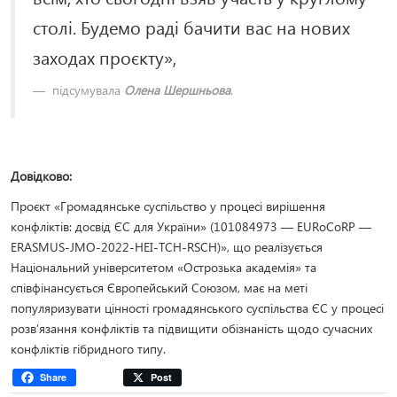
столі. Будемо раді бачити вас на нових
заходах проєкту»,
підсумувала
Олена Шершньова
.
Довідково:
Проєкт «Громадянське суспільство у процесі вирішення
конфліктів: досвід ЄС для України» (101084973 — EURoCoRP —
ERASMUS-JMO-2022-HEI-TCH-RSCH)», що реалізується
Національний університетом «Острозька академія» та
співфінансується Європейський Союзом, має на меті
популяризувати цінності громадянського суспільства ЄС у процесі
розв’язання конфліктів та підвищити обізнаність щодо сучасних
конфліктів гібридного типу.
Share
Post