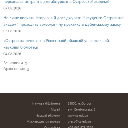
персональних грантів для абітурієнтів Острозької академії
07.08.2026
Не лише вивчати історію, а й досліджувати її: студенти Острозької
академії проходять археологічну практику в Дубенському замку
05.08.2026
«Острозька реліквія» в Рівненській обласній універсальній
науковій бібліотеці
04.08.2026
Всі новини
Архів новин
Наукова бібліотека
35800, м. Острог
Музей
вул. Семінарська, 2
Наукові збірники
www.oa.edu.ua
Міжнародна співпраця
press@oa.edu.ua
Острогіана
+38 067 879 2526