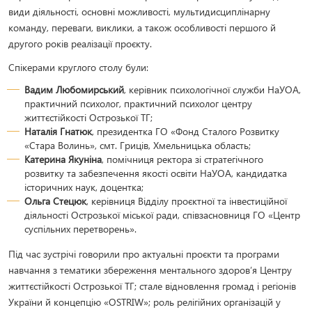
види діяльності, основні можливості, мультидисциплінарну
команду, переваги, виклики, а також особливості першого й
другого років реалізації проєкту.
Спікерами круглого столу були:
Вадим Любомирський
, керівник психологічної служби НаУОА,
практичний психолог, практичний психолог центру
життєстійкості Острозької ТГ;
Наталія Гнатюк
, президентка ГО «Фонд Сталого Розвитку
«Стара Волинь», смт. Гриців, Хмельницька область;
Катерина Якуніна
, помічниця ректора зі стратегічного
розвитку та забезпечення якості освіти НаУОА, кандидатка
історичних наук, доцентка;
Ольга Стецюк
, керівниця Відділу проєктної та інвестиційної
діяльності Острозької міської ради, співзасновниця ГО «Центр
суспільних перетворень».
Під час зустрічі говорили про актуальні проєкти та програми
навчання з тематики збереження ментального здоров’я Центру
життєстійкості Острозької ТГ; стале відновлення громад і регіонів
України й концепцію «OSTRIW»; роль релігійних організацій у