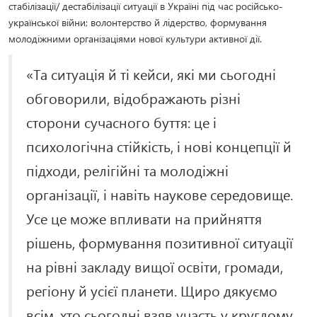
стабілізації/ дестабілізації ситуації в Україні під час російсько-
української війни; волонтерство й лідерство, формування
молодіжними організаціями нової культури активної дії.
«Та ситуація й ті кейси, які ми сьогодні
обговорили, відображають різні
сторони сучасного буття: це і
психологічна стійкість, і нові концепції й
підходи, релігійні та молодіжні
організації, і навіть наукове середовище.
Усе це може впливати на прийняття
рішень, формування позитивної ситуації
на рівні закладу вищої освіти, громади,
регіону й усієї планети. Щиро дякуємо
всім, хто сьогодні взяв участь у круглому