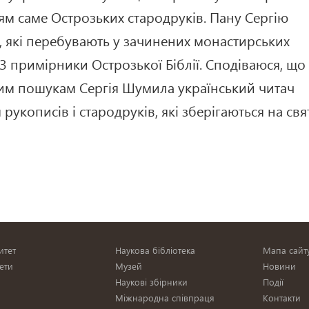
м саме Острозьких стародруків. Пану Сергію
, які перебувають у зачинених монастирських
3 примірники Острозької Біблії. Сподіваюся, що
им пошукам Сергія Шумила український читач
укописів і стародруків, які зберігаються на свя
итет
Наукова бібліотека
Мапа сайт
ети
Музей
Новини
Наукові збірники
Події
Міжнародна співпраця
Контакти