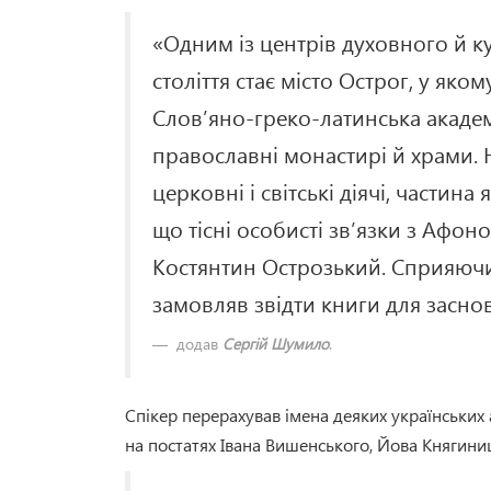
«Одним із центрів духовного й ку
століття стає місто Острог, у яко
Слов’яно-греко-латинська акаде
православні монастирі й храми. 
церковні і світські діячі, частин
що тісні особисті зв’язки з Афон
Костянтин Острозький. Сприяючи в
замовляв звідти книги для засно
додав
Сергій Шумило
.
Спікер перерахував імена деяких українських 
на постатях Івана Вишенського, Йова Княгини