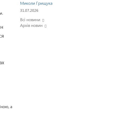
Миколи Грищука
31.07.2026
и.
Всі новини
Архів новин
ин
ся
ах
їною, а