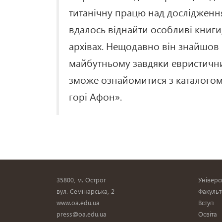
титанічну працю над дослідження
вдалось віднайти особливі книги
архівах. Нещодавно він знайшов 
майбутньому завдяки евристичн
зможе ознайомитися з каталогом р
горі Афон».
35800, м. Острог
Універс
вул. Семінарська, 2
Факульт
www.oa.edu.ua
Вступ
press@oa.edu.ua
Освіта