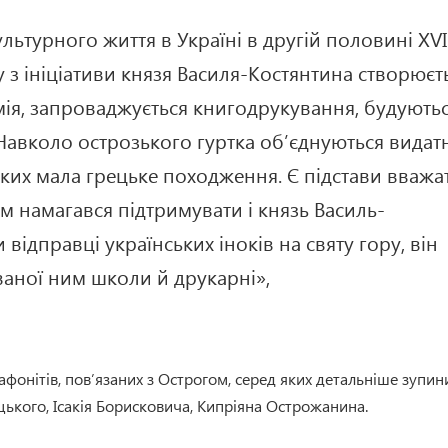
льтурного життя в Україні в другій половині XVI
му з ініціативи князя Василя-Костянтина створюєт
мія, запроваджується книгодрукування, будують
Навколо острозького гуртка об’єднуються видат
а яких мала грецьке походження. Є підстави вважа
ом намагався підтримувати і князь Василь-
ідправці українських іноків на святу гору, він
ваної ним школи й друкарні»,
афонітів, пов’язаних з Острогом, серед яких детальніше зупин
цького, Ісакія Борисковича, Кипріяна Острожанина.