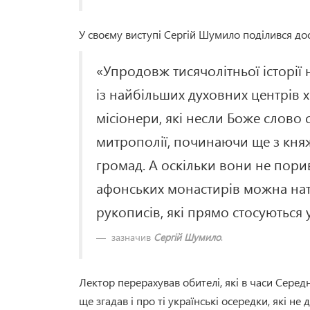
У своєму виступі Сергій Шумило поділився д
«Упродовж тисячолітньої історії
із найбільших духовних центрів х
місіонери, які несли Боже слово 
митрополії, починаючи ще з княж
громад. А оскільки вони не порив
афонських монастирів можна натр
рукописів, які прямо стосуються у
зазначив
Сергій Шумило
.
Лектор перерахував обителі, які в часи Серед
ще згадав і про ті українські осередки, які н