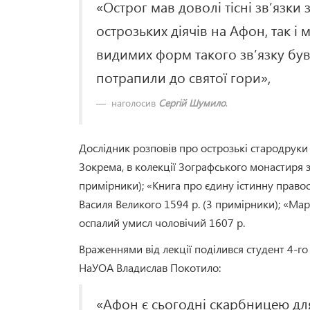
«Острог мав доволі тісні зв’язк
острозьких діячів на Афон, так і
видимих форм такого зв’язку був
потрапили до святої гори»,
наголосив
Сергій Шумило
.
Дослідник розповів про острозькі стародруки X
Зокрема, в колекції Зографського монастиря зб
примірники); «Книга про єдину істинну правос
Василя Великого 1594 р. (3 примірники); «Мар
оспалий умисл чоловічий 1607 р.
Враженнями від лекції поділився студент 4-го 
НаУОА Владислав Покотило:
«Афон є сьогодні скарбницею дл