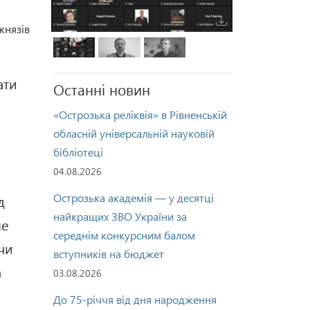
князів
ати
Останні новин
«Острозька реліквія» в Рівненській
обласній універсальній науковій
бібліотеці
04.08.2026
Острозька академія — у десятці
д
найкращих ЗВО України за
ше
середнім конкурсним балом
 чи
вступників на бюджет
а
03.08.2026
До 75-річчя від дня народження