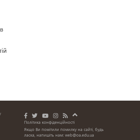
 в
тій
у
Політика конфіденційності
Якщо Ви помітили помилку на сайті, будь
ласка, напишіть нам:
web@oa.edu.ua