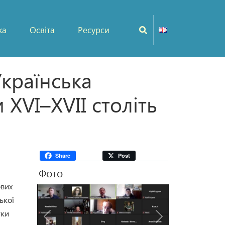
ка
Освіта
Ресурси
Українська
 XVI–XVII століть
Share
Post
Фото
ових
ької
уки
Попередня
Наступна