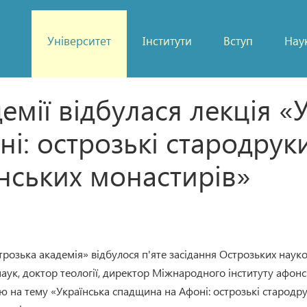
Університет
Інститути
Вступ
Нау
емії відбулася лекція «
: острозькі стародруки
онських монастирів»
трозька академія» відбулося п'яте засідання Острозьких наук
наук, доктор теології, директор Міжнародного інституту афонс
ю на тему «Українська спадщина на Афоні: острозькі стародр