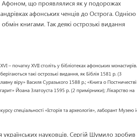
и з Афоном, що проявлялися як у подорожах
 мандрівках афонських ченців до Острога. Однією
 обмін книгами. Так деякі острозькі видання
VI – початку XVII століть у бібліотеках афонських монастирів.
ерігаються такі острозькі видання, як Біблія 1581 р. (3
лавну віру» Василя Суразького 1588 р.; «Книга о Постничестві
гарит» Йоана Златоуста 1595 р. (2 примірники); Лікарство на
курсу спеціальності «Історія та археологія», лаборант Музею і
я українських науковців. Сергій Шумило зробив