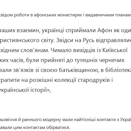
освідом роботи в афонських монастирях і видавничими планам
 наших взаємин, українці сприймали Афон як од
ристиянського світу. Звідси на Русь відправляли
східним слов’янам. Чимало вихідців із Київської
их часів, були прийняті до тутешніх чернечих
али зв’язків зі своєю батьківщиною, в бібліотек
апити на розкішні колекції стародруків і
країнської історії»,
ньовіччя й раннього модерну мали найтісніші контакти з Укра
е давали цим контактам обірватися.