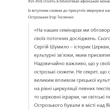
XVI–XVII століть в бібліотеках афонських мона
Із вступним словом до присутніх звернувся к
Острозьких Ігор Тесленко:
«На наших семінарах ми обговорю
своїх поточних досліджень. Сьог
Сергій Шумило – історик Церкви,
культурні зв’язки, яким присвяти
Надзвичайно важливо, що у своїх 
острозькі сюжети. Не секрет, що
великим впливом грецької культ
на рівні циркуляції певних тексті
то церковні ієрархи, чи світські
Острозького бували в місті над В