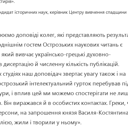
стирів».
андидат історичних наук, керівник Центру вивчення спадщини 
ємо доповіді колег, які представляють результ
однішнім гостем Острозьких наукових читань є
 який вивчає українсько-грецькі духовно-
в дисертацію й численну кількість публікацій.
студіях наш доповідач звертає увагу також і на
 острозький інтелектуальний гурток перебував пі
ури, і вплив цей ми можемо спостерігати не ли
в. Він виражався й в особистих контактах. Греки,
 персони, на запрошення князя Василя-Костянтин
ілією, жили і творили у ньому».