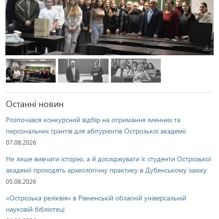
Попередня
Наступ
Останні новин
Розпочався конкурсний відбір на отримання іменних та
персональних грантів для абітурієнтів Острозької академії
07.08.2026
Не лише вивчати історію, а й досліджувати її: студенти Острозької
академії проходять археологічну практику в Дубенському замку
05.08.2026
«Острозька реліквія» в Рівненській обласній універсальній
науковій бібліотеці