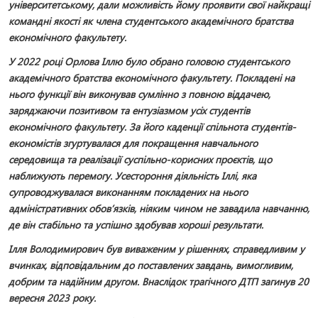
університетському, дали можливість йому проявити свої найкращі
командні якості як члена студентського академічного братства
економічного факультету.
У 2022 році Орлова Іллю було обрано головою студентського
академічного братства економічного факультету. Покладені на
нього функції він виконував сумлінно з повною віддачею,
заряджаючи позитивом та ентузіазмом усіх студентів
економічного факультету. За його каденції спільнота студентів-
економістів згуртувалася для покращення навчального
середовища та реалізації суспільно-корисних проєктів, що
наближують перемогу. Усестороння діяльність Іллі, яка
супроводжувалася виконанням покладених на нього
адміністративних обов’язків, ніяким чином не завадила навчанню,
де він стабільно та успішно здобував хороші результати.
Ілля Володимирович був виваженим у рішеннях, справедливим у
вчинках, відповідальним до поставлених завдань, вимогливим,
добрим та надійним другом. Внаслідок трагічного ДТП загинув 20
вересня 2023 року.