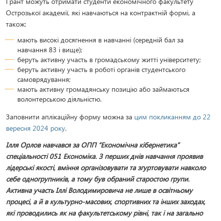
Грант можуть отримати студенти економічного факультету
Острозької академії, які навчаються на контрактній формі, а
також:
мають високі досягнення в навчанні (середній бал за
навчання 83 і вище);
беруть активну участь в громадському житті університету;
беруть активну участь в роботі органів студентського
самоврядування;
мають активну громадянську позицію або займаються
волонтерською діяльністю.
Заповнити аплікаційну форму можна за
цим покликанням до 22
вересня 2024 року
.
Ілля Орлов навчався за ОПП “Економічна кібернетика”
спеціальності 051 Економіка. З перших днів навчання проявив
лідерські якості, вміння організовувати та згуртовувати навколо
себе одногрупників, а тому був обраний старостою групи.
Активна участь Іллі Володимировича не лише в освітньому
процесі, а й в культурно-масових, спортивних та інших заходах,
які проводились як на факультетському рівні, так і на загально