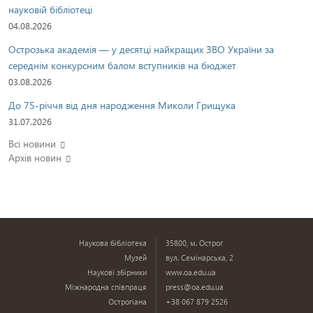
науковій бібліотеці
04.08.2026
Острозька академія — у десятці найкращих ЗВО України за
середнім конкурсним балом вступників на бюджет
03.08.2026
До 75-річчя від дня народження Миколи Грищука
31.07.2026
Всі новини
Архів новин
Наукова бібліотека
35800, м. Острог
Музей
вул. Семінарська, 2
Наукові збірники
www.oa.edu.ua
Міжнародна співпраця
press@oa.edu.ua
Острогіана
+38 067 879 2526