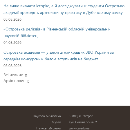
Не лише вивчати історію, а й досліджувати її: студенти Острозької
академії проходять археологічну практику в Дубенському замку
05.08.2026
«Острозька реліквія» в Рівненській обласній універсальній
науковій бібліотеці
04.08.2026
Острозька академія — у десятці найкращих ЗВО України за
середнім конкурсним балом вступників на бюджет
03.08.2026
Всі новини
Архів новин
Наукова бібліотека
35800, м. Острог
Музей
вул. Семінарська, 2
Наукові збірники
www.oa.edu.ua