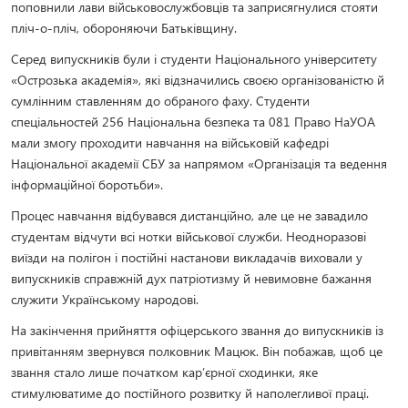
поповнили лави військовослужбовців та заприсягнулися стояти
пліч-о-пліч, обороняючи Батьківщину.
Серед випускників були і студенти Національного університету
«Острозька академія», які відзначились своєю організованістю й
сумлінним ставленням до обраного фаху. Студенти
спеціальностей 256 Національна безпека та 081 Право НаУОА
мали змогу проходити навчання на військовій кафедрі
Національної академії СБУ за напрямом «Організація та ведення
інформаційної боротьби».
Процес навчання відбувався дистанційно, але це не завадило
студентам відчути всі нотки військової служби. Неодноразові
виїзди на полігон і постійні настанови викладачів виховали у
випускників справжній дух патріотизму й невимовне бажання
служити Українському народові.
На закінчення прийняття офіцерського звання до випускників із
привітанням звернувся полковник Мацюк. Він побажав, щоб це
звання стало лише початком кар’єрної сходинки, яке
стимулюватиме до постійного розвитку й наполегливої праці.