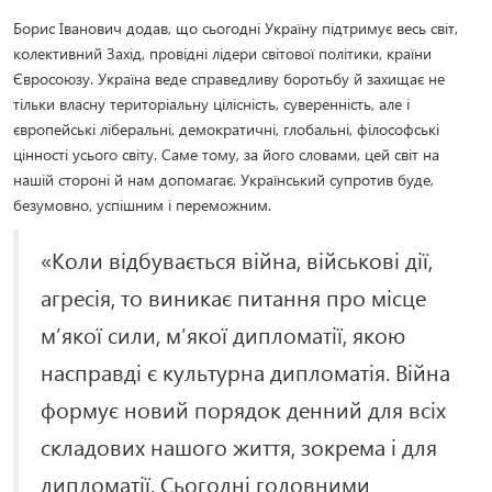
Борис Іванович додав, що сьогодні Україну підтримує весь світ,
колективний Захід, провідні лідери світової політики, країни
Євросоюзу. Україна веде справедливу боротьбу й захищає не
тільки власну територіальну цілісність, суверенність, але і
європейські ліберальні, демократичні, глобальні, філософські
цінності усього світу. Саме тому, за його словами, цей світ на
нашій стороні й нам допомагає. Український супротив буде,
безумовно, успішним і переможним.
«Коли відбувається війна, військові дії,
агресія, то виникає питання про місце
м’якої сили, м’якої дипломатії, якою
насправді є культурна дипломатія. Війна
формує новий порядок денний для всіх
складових нашого життя, зокрема і для
дипломатії. Сьогодні головними