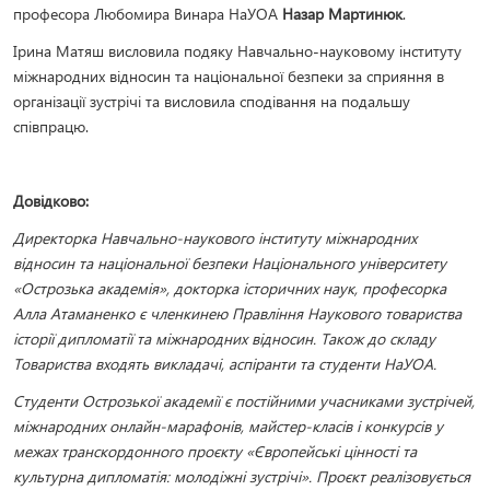
професора Любомира Винара НаУОА
Назар Мартинюк
.
Ірина Матяш висловила подяку Навчально-науковому інституту
міжнародних відносин та національної безпеки за сприяння в
організації зустрічі та висловила сподівання на подальшу
співпрацю.
Довідково:
Директорка Навчально-наукового інституту міжнародних
відносин та національної безпеки Національного університету
«Острозька академія», докторка історичних наук, професорка
Алла Атаманенко є членкинею Правління Наукового товариства
історії дипломатії та міжнародних відносин. Також до складу
Товариства входять викладачі, аспіранти та студенти НаУОА.
Студенти Острозької академії є постійними учасниками зустрічей,
міжнародних онлайн-марафонів, майстер-класів і конкурсів у
межах транскордонного проєкту «Європейські цінності та
культурна дипломатія: молодіжні зустрічі». Проєкт реалізовується