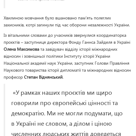
Хвилиною мовчання було вшановано пам’ять полеглих
захисників, котрі загинули під час оборони незалежності України.
Із вітальними словами до учасників звернулися координаторка
проєктів – заступниця директора Фонду Ганнса Зайделя в Україні
Олена Максимова
та завідувач відділу історії міжнародних
відносин і зовнішньої політики Інституту історії України
Національної академії наук України, заступник Голови Правління
Наукового товариства історії дипломатії та міжнародних відносин
професор
Степан Віднянський
.
«У рамках наших проєктів ми щиро
говорили про європейські цінності та
демократію. Ми не могли подумати, що
в Україні не словом, а ділом і ціною
численних людських життів доведеться