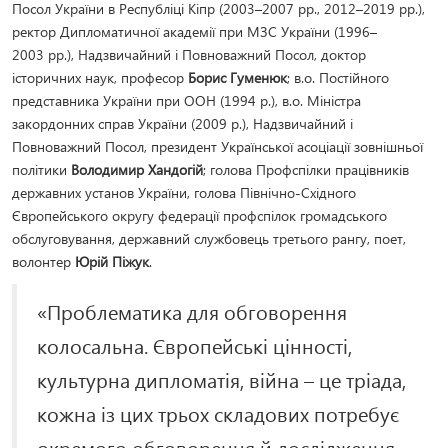
Посол України в Республіці Кіпр (2003–2007 рр., 2012–2019 рр.),
ректор Дипломатичної академії при МЗС України (1996–
2003 рр.), Надзвичайний і Повноважний Посол, доктор
історичних наук, професор
Борис Гуменюк
; в.о. Постійного
представника України при ООН (1994 р.), в.о. Міністра
закордонних справ України (2009 р.), Надзвичайний і
Повноважний Посол, президент Української асоціації зовнішньої
політики
Володимир Хандогій
; голова Профспілки працівників
державних установ України, голова Північно-Східного
Європейського округу федерації профспілок громадського
обслуговування, державний службовець третього рангу, поет,
волонтер
Юрій Піжук
.
«Проблематика для обговорення
колосальна. Європейські цінності,
культурна дипломатія, війна – це тріада,
кожна із цих трьох складових потребує
окремого обговорення й дослідження,