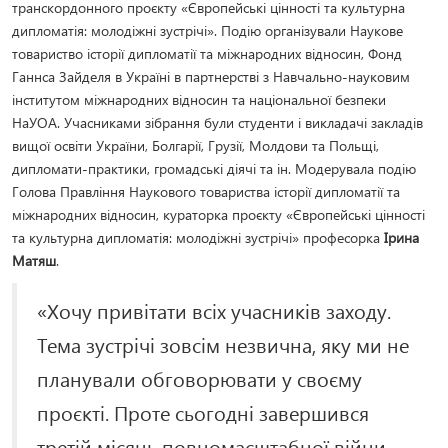
транскордонного проєкту «Європейські цінності та культурна
дипломатія: молодіжні зустрічі». Подію організували Наукове
товариство історії дипломатії та міжнародних відносин, Фонд
Ганнса Зайделя в Україні в партнерстві з Навчально-науковим
інститутом міжнародних відносин та національної безпеки
НаУОА. Учасниками зібрання були студенти і викладачі закладів
вищої освіти України, Болгарії, Грузії, Молдови та Польщі,
дипломати-практики, громадські діячі та ін. Модерувала подію
Голова Правління Наукового товариства історії дипломатії та
міжнародних відносин, кураторка проєкту «Європейські цінності
та культурна дипломатія: молодіжні зустрічі» професорка
Ірина
Матяш
.
«Хочу привітати всіх учасників заходу.
Тема зустрічі зовсім незвична, яку ми не
планували обговорювати у своєму
проєкті. Проте сьогодні завершився
третій місяць повномасштабної війни,