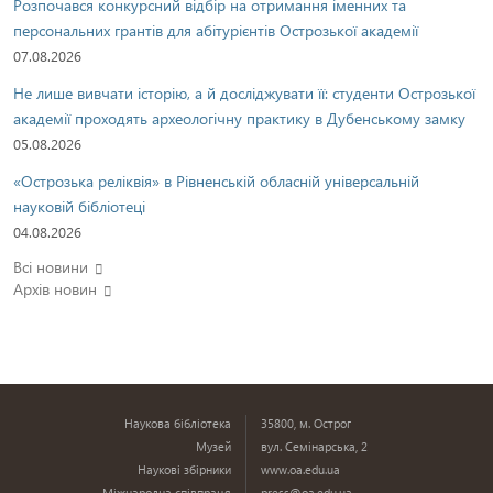
Розпочався конкурсний відбір на отримання іменних та
персональних грантів для абітурієнтів Острозької академії
07.08.2026
Не лише вивчати історію, а й досліджувати її: студенти Острозької
академії проходять археологічну практику в Дубенському замку
05.08.2026
«Острозька реліквія» в Рівненській обласній універсальній
науковій бібліотеці
04.08.2026
Всі новини
Архів новин
Наукова бібліотека
35800, м. Острог
Музей
вул. Семінарська, 2
Наукові збірники
www.oa.edu.ua
Міжнародна співпраця
press@oa.edu.ua