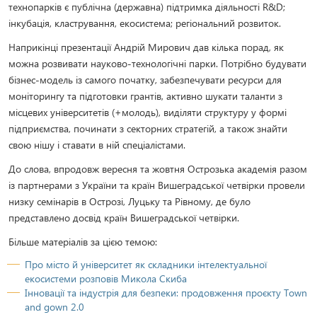
технопарків є публічна (державна) підтримка діяльності R&D;
інкубація, кластрування, екосистема; регіональний розвиток.
Наприкінці презентації Андрій Мирович дав кілька порад, як
можна розвивати науково-технологічні парки. Потрібно будувати
бізнес-модель із самого початку, забезпечувати ресурси для
моніторингу та підготовки грантів, активно шукати таланти з
місцевих університетів (+молодь), виділяти структуру у формі
підприємства, починати з секторних стратегій, а також знайти
свою нішу і ставати в ній спеціалістами.
До слова, впродовж вересня та жовтня Острозька академія разом
із партнерами з України та країн Вишеградської четвірки провели
низку семінарів в Острозі, Луцьку та Рівному, де було
представлено досвід країн Вишеградської четвірки.
Більше матеріалів за цією темою:
Про місто й університет як складники інтелектуальної
екосистеми розповів Микола Скиба
Інновації та індустрія для безпеки: продовження проєкту Town
and gown 2.0