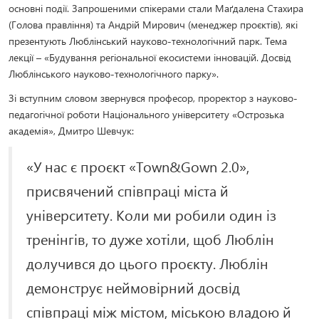
основні події. Запрошеними спікерами стали Маґдалена Стахира
(Голова правління) та Андрій Мирович (менеджер проєктів), які
презентують Люблінський науково-технологічний парк. Тема
лекції – «Будування регіональної екосистеми інновацій. Досвід
Люблінського науково-технологічного парку».
Зі вступним словом звернувся професор, проректор з науково-
педагогічної роботи Національного університету «Острозька
академія», Дмитро Шевчук:
«У нас є проєкт «Town&Gown 2.0»,
присвячений співпраці міста й
університету. Коли ми робили один із
тренінгів, то дуже хотіли, щоб Люблін
долучився до цього проєкту. Люблін
демонструє неймовірний досвід
співпраці між містом, міською владою й