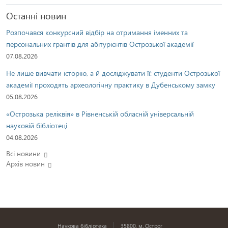
Останні новин
Розпочався конкурсний відбір на отримання іменних та
персональних грантів для абітурієнтів Острозької академії
07.08.2026
Не лише вивчати історію, а й досліджувати її: студенти Острозької
академії проходять археологічну практику в Дубенському замку
05.08.2026
«Острозька реліквія» в Рівненській обласній універсальній
науковій бібліотеці
04.08.2026
Всі новини
Архів новин
Наукова бібліотека
35800, м. Острог