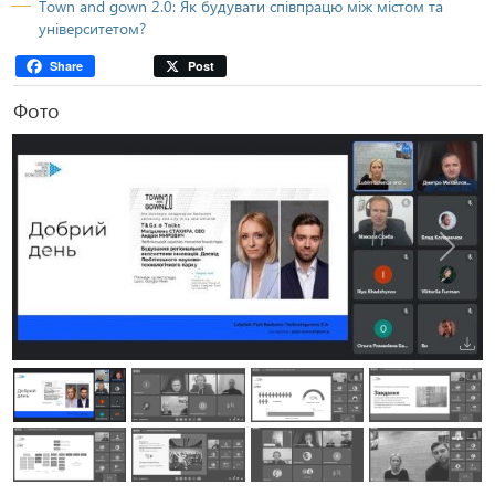
Town and gown 2.0: Як будувати співпрацю між містом та
університетом?
Share
Post
Фото
Попередня
Наступ