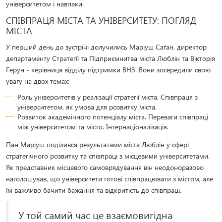
університетом і навпаки.
СПІВПРАЦЯ МІСТА ТА УНІВЕРСИТЕТУ: ПОГЛЯД
МІСТА
У перший день до зустрічі долучились Маріуш Саґан, директор
департаменту Стратегії та Підприємнитва міста Люблін та Вікторія
Герун - керівниця відділу підтримки ВНЗ. Вони зосередили свою
увагу на двох темах:
Роль університетів у реалізації стратегії міста. Співпраця з
університетом, як умова для розвитку міста.
Розвиток академічного потенціалу міста. Переваги співпраці
між університетом та місто. Інтернаціоналізація.
Пан Маріуш поділився результатами міста Люблін у сфері
стратегічного розвитку та співпраці з місцевими університетами.
Як представник місцевого самоврядування він неодоноразово
наголошував, що університети готові співпрацювати з містом, але
їм важливо бачити бажання та відкритість до співпраці.
У той самий час це взаємовигідна