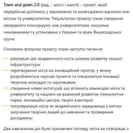
Town and gown 2.0
(ред. - місто і мантії) - проєкт, який
передбачає допомогу у відновленні та налагодженні відносин між
містом та університетом. Результатом проєкту стане створення
своєрідного консорціуму між університетами, міськими
чиновниками та установами з України та країн Вишеградської
групи.
Основним фокусом проєкту стали наступні питання:
реалізація ідеї академічного міста шляхом розвитку міської
інфраструктури;
перетворення міста на інноваційний простір, у якому
розробляються наукові проекти та створюються інновації
творчою молоддю та науковцями;
створення нових інституцій, що втілюють взаємодію міста та
університету та націлені на взаємний розвиток (технологічні
парки, інноваційні центри, творчі кластери);
популяризація міста як академічного середовища з метою
залучення творчих людей до навчання та проведення
досліджень;
Два навчальних дні були присвячені погляду міста на співпрацю з