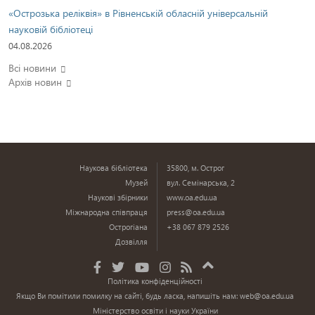
«Острозька реліквія» в Рівненській обласній універсальній
науковій бібліотеці
04.08.2026
Всі новини
Архів новин
Наукова бібліотека
35800, м. Острог
Музей
вул. Семінарська, 2
Наукові збірники
www.oa.edu.ua
Міжнародна співпраця
press@oa.edu.ua
Острогіана
+38 067 879 2526
Дозвілля
Політика конфіденційності
Якщо Ви помітили помилку на сайті, будь ласка, напишіть нам:
web@oa.edu.ua
Міністерство освіти і науки України