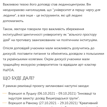
Важливою тезою його доповіді став людиноцентризм. Він
неодноразово наголошував, що “
університет в першу чергу для
людини
”, а все інше - це інструменти, які цій людині
допомагають.
Також, лектори говорили про важливість збереження
інституційної ідентичності університету як “
вільного простору
ідей
” на противагу заангажованим чи політичним інституціям.
Опісля доповідей учасники мали можливість долучитись до
дискусій, поставити питання та обмінятись досвідом з польськими
та українськими колегами. Окрім дискусії учасники мали
традиційну екскурсію університетом та відвідали арт-кластер
НаУОА.
ЩО БУДЕ ДАЛІ?
У рамках реалізації проєкту заплановані наступні заходи:
Воркшоп в Луцьку (06.10.2021 - 09.10.2021) “Інновації та
індустрія захисту: досвід Вишеградської групи”.
Воркшоп в Рівному (27.10.2021 - 29.10.2021) “Креативний