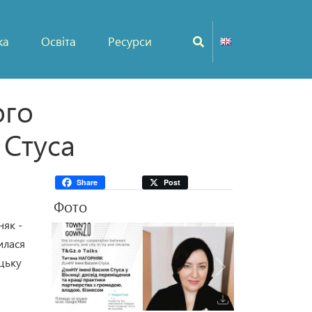
ка
Освіта
Ресурси
ого
 Стуса
Share
Post
Фото
няк -
илася
ецьку
Попередня
Наступна