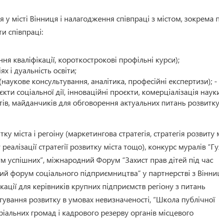
 у місті Вінниця і налагодження співпраці з містом, зокрема 
ти співпраці:
ня кваліфікації, короткострокові профільні курси);
х і дуальність освіти;
(наукове консультування, аналітика, професійні експертизи); -
єкти соціальної дії, інноваційні проєкти, комерціалізація наук
тів, майданчиків для обговорення актуальних питань розвитку
ку міста і регоіну (маркетингова стратегія, стратегія розвиту
 реалізації стратегії розвитку міста тощо), конкурс муралів “
ум успішних”, міжнародний Форум “Захист прав дітей під час
ний форум соціального підприємництва” у партнерстві з Вінн
ації для керівників крупних підприємств регіону з питань
гування розвитку в умовах невизначеності, “Школа публічної
оріальних громад і кадрового резерву органів місцевого