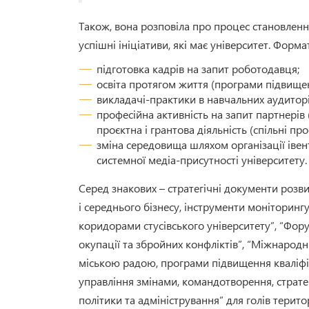
Також, вона розповіла про процес становлення
успішні ініціативи, які має університет. Форма
підготовка кадрів на запит роботодавця;
освіта протягом життя (програми підвищен
викладачі-практики в навчальних аудиторія
професійна активність на запит партнерів 
проєктна і грантова діяльність (спільні про
зміна середовища шляхом організації івен
системної медіа-присутності університету.
Серед знакових – стратегічні документи розвит
і середнього бізнесу, інструменти моніторингу
коридорами стусівського університету”, “Фор
окупації та збройних конфліктів”, “Міжнарод
міською радою, програми підвищення кваліфік
управління змінами, командотворення, страте
політики та адміністрування” для голів терит