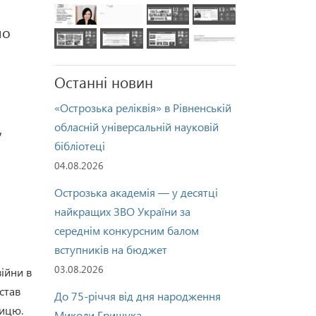
но
Останні новин
«Острозька реліквія» в Рівненській
,
обласній універсальній науковій
бібліотеці
04.08.2026
Острозька академія — у десятці
найкращих ЗВО України за
середнім конкурсним балом
вступників на бюджет
03.08.2026
війни в
став
До 75-річчя від дня народження
ницю.
Миколи Грищука