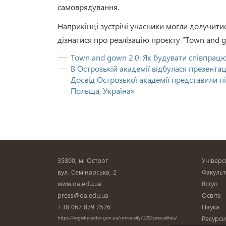
самоврядування.
Наприкінці зустрічі учасники могли долучитис
дізнатися про реалізацію проєкту “Town and 
Town and gown 2.0: Як будувати співпрацю
В Острозькій академії відбулася презента
Досвід Острозької академії представили пі
Польща, Україна»
35800, м. Острог
Універс
вул. Семінарська, 2
Факульт
www.oa.edu.ua
Вступ
press@oa.edu.ua
Освіта
+38 067 879 2526
Наука
Ресурс
https://registry.edbo.gov.ua/university/120/specialities/