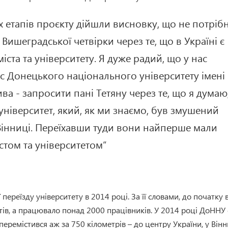
х етапів проєкту дійшли висновку, що не потріб
 Вишеградської четвірки через те, що в Україні є
іста та університету. Я дуже радий, що у нас
с Донецького національного університету імені
ива - запросити пані Тетяну через те, що я думаю
 університет, який, як ми знаємо, був змушений
Вінниці. Переїхавши туди вони найперше мали
стом та університетом”
ї переїзду університету в 2014 році. За її словами, до початку 
тів, а працювало понад 2000 працівників. У 2014 році ДоННУ 
перемістився аж за 750 кілометрів – до центру України, у Він