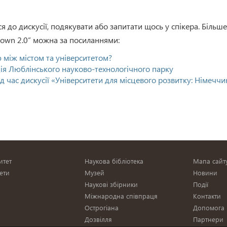
я до дискусії, подякувати або запитати щось у спікера. Більше
gown 2.0” можна за посиланнями:
 між містом та університетом?
ція Люблінського науково-технологічного парку
д час дискусії «Університети для місцевого розвитку: Німеччи
итет
Наукова бібліотека
Мапа сайт
ети
Музей
Новини
Наукові збірники
Події
Міжнародна співпраця
Контакти
Острогіана
Допомога
и
Дозвілля
Партнери