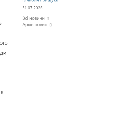
31.07.2026
Всі новини
5
Архів новин
ною
ади
и
ня