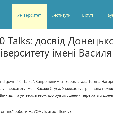
Університет
Інститути
Вступ
Нау
0 Talks: досвід Донецьк
іверситету імені Василя
n and gown 2.0. Talks”. Запрошеним спікером стала Тетяна Нагор
ніверситету імені Василя Стуса. У межах зустрічі вона поділ
Вінниця та університетом, що був змушений переїхати з Дон
гогічної роботи НаУОА Дмитро Шевчук: