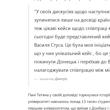
“У своїх дискусіях щодо наступни
зупинятися лише на досвіді країн
теж цікаві кейси щодо співпраці м
сьогодні буде представлений кей
Василя Стуса. Це була моя ініціат
що у них унікальний кейс , бо це
покинути Донецьк і переїхав до 
налагоджувати співпрацю між мі
зазначив
Дмитро
.
Пані Тетяна у своїй доповіді торкнулася історі
університеті навчалось понад 13 тисяч студен
першим університетом, що виїхав з Донбасу і 