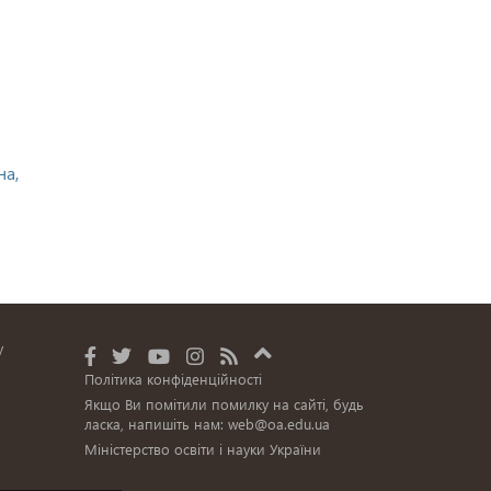
на,
у
Політика конфіденційності
Якщо Ви помітили помилку на сайті, будь
ласка, напишіть нам:
web@oa.edu.ua
Міністерство освіти і науки України