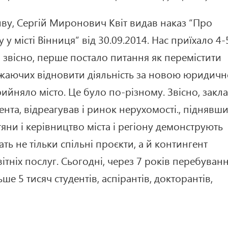
тиву, Сергій Миронович Квіт видав наказ “Про
у місті Вінниця” від 30.09.2014. Нас приїхало 4-
, звісно, перше постало питання як перемістити
 бажаючих відновити діяльність за новою юридич
ийняло місто. Це було по-різному. Звісно, закл
ента, відреагував і ринок нерухомості., піднявш
тяни і керівництво міста і регіону демонструють
ать не тільки спільні проєкти, а й контингент
вітніх послуг. Сьогодні, через 7 років перебуван
ше 5 тисяч студентів, аспірантів, докторантів,