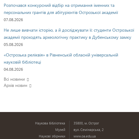
Розпочався конкурсний відбір на отримання іменних та
персональних грантів для абітурієнтів Острозької академії
07.08.2026
Не лише вивчати історію, а й досліджувати її: студенти Острозької
академії проходять археологічну практику в Дубенському замку
05.08.2026
«Острозька реліквія» в Рівненській обласній універсальній
науковій бібліотеці
04.08.2026
Всі новини
Архів новин
Наукова бібліотека
35800, м. Острог
Музей
вул. Семінарська, 2
Наукові збірники
www.oa.edu.ua