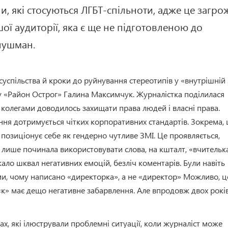
ли, які стосуються ЛГБТ-спільноти, адже це загро
ої аудиторії, яка є ще не підготовленою до
Глушман.
 суспільства й кроки до руйнування стереотипів у «внутрішній
ту «Район Острог» Галина Максимчук. Журналістка поділилася
 з колегами доводилось захищати права людей і власні права.
ня дотримується чітких корпоративних стандартів. Зокрема, 
» позиціонує себе як гендерно чутливе ЗМІ. Це проявляється,
я лише починала використовувати слова, на кшталт, «вчителька
кало шквал негативних емоцій, безліч коментарів. Були навіть
ми, чому написано «директорка», а не «директор» Можливо, ц
«к» має дещо негативне забарвлення. Але впродовж двох рокі
х, які ілюстрували проблемні ситуації, коли журналіст може