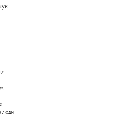
жує
це
»,
е
в люди