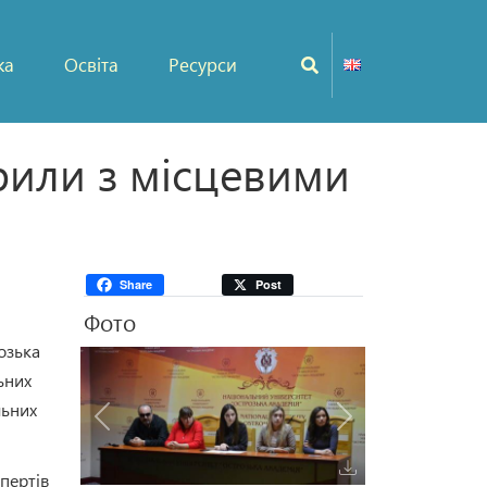
ка
Освіта
Ресурси
рили з місцевими
Share
Post
Фото
озька
ьних
льних
Попередня
Наступна
спертів