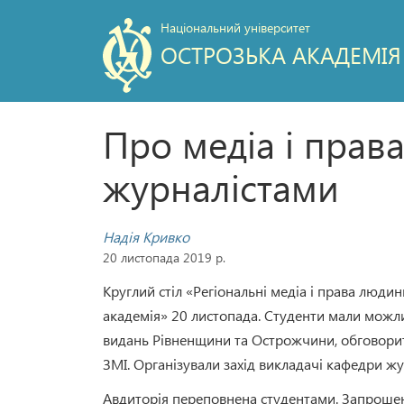
Національний університет
ОСТРОЗЬКА АКАДЕМІЯ
Про медіа і прав
журналістами
Надія Кривко
20 листопада 2019 р.
Круглий стіл «Регіональні медіа і права люди
академія» 20 листопада. Студенти мали можли
видань Рівненщини та Острожчини, обговори
ЗМІ. Організували захід викладачі кафедри жу
Авдиторія переповнена студентами. Запрошені г