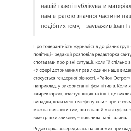
нашій газеті публікувати матеріа
нам втратою значної частини наш
подібних тем», – зауважив Іван 
Про толерантність журналістів до різних груп
політиці» редакції розповіла редакторка сай
спогадами про різні ситуації, коли їй спільно
«У сфері дотримання прав людини наше видан
стосується гендерної рівності. «Район Острог
наприклад, у використанні фемінітивів. Коли 
«директорка», «заступниця» та інші, це викли
випадки, коли мені телефонували з претензія
можна пояснити тим, що в нашій мові суфікс 
вже трішки звикли», – пояснила пані Галина.
Редакторка зосередилась на окремих приклада