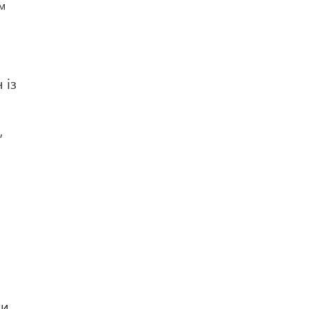
им
 із
,
и,