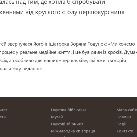
алась над тим, де хотіла б спробувати
женнями від круглого столу першокурсниця
тей звернулася його ініціаторка Зоряна Годунок: «Ми хочемо
роцес у реальне медійне життя. І це був один із кроків. Дума
сіх, а особливо для наших «першачків», які вже цьогоріч
нальному виданні».
итет
Наукова бібліотека
Мапа сайт
ети
Музей
Новини
Наукові збірники
Події
Міжнародна співпраця
Контакти