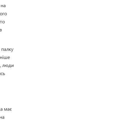
 на
ого
рто
в
 палку
аніше
е, люди
ись
ка має
бна