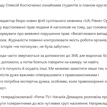
оду Олексій Костюченко ознайомив студентів із планом кругл
едактор бюро новин філії суспільного мовника «UA: Рівне» О
у відстоюванні прав людини й наголосив на тому, що головна 
нформувати про виявлені порушення прав: «Висвітлювати випа
к. Журналісти повинні контролювати якість роботи органів,
сторія «не потонула», не була забутою».
юди часто звертаються за допомогою до ЗМІ, але водночас б
 допомоги, а потім бояться говорити на камеру чи навіть
що їх почують й осудять інші. Ми можемо захистити лише тих, 
алістів дуже важливо співпрацювати з правозахисниками і
о потрібна експертна думка, особливо, коли правоохоронні 
шу».
у телерадіокомпанії «Ритм-TV» Наталія Демидюк розповіла пр
ти толерантними до всіх чутливих груп населення. Наприклад