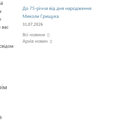
 й
До 75-річчя від дня народження
х
Миколи Грищука
е
31.07.2026
 вас
Всі новини
Архів новин
освідом
рім
з