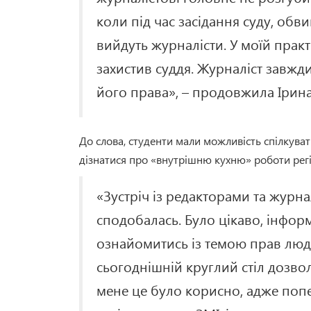
коли під час засідання суду, обв
вийдуть журналісти. У моїй практ
захистив суддя. Журналіст завжд
його права», – продовжила Ірина
До слова, студенти мали можливість спілкуват
дізнатися про «внутрішню кухню» роботи рег
«Зустріч із редакторами та журна
сподобалась. Було цікаво, інфор
ознайомитись із темою прав люди
сьогоднішній круглий стіл дозво
мене це було корисно, адже поп