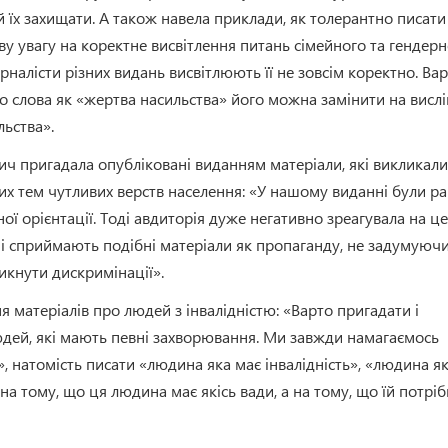
 їх захищати. А також навела приклади, як толерантно писати
у увагу на коректне висвітлення питань сімейного та гендерн
рналісти різних видань висвітлюють її не зовсім коректно. Ва
о слова як «жертва насильства» його можна замінити на вислі
льства».
ич пригадала опубліковані виданням матеріали, які викликали
них тем чутливих верств населення: «У нашому виданні були р
ої орієнтації. Тоді авдиторія дуже негативно зреагувала на ц
і сприймають подібні матеріали як пропаганду, не задумуюч
икнути дискримінації».
 матеріалів про людей з інвалідністю: «Варто пригадати і
людей, які мають певні захворювання. Ми завжди намагаємось
», натомість писати «людина яка має інвалідність», «людина я
на тому, що ця людина має якісь вади, а на тому, що їй потрі