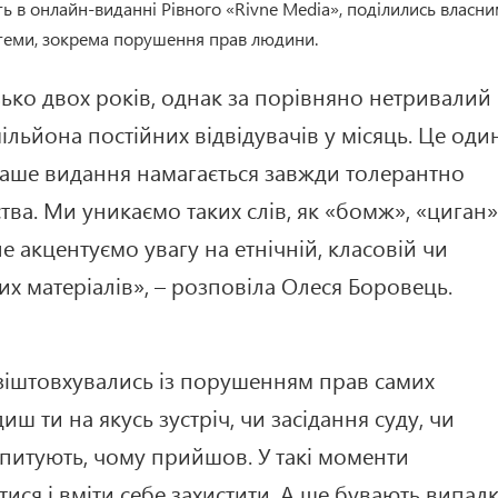
ь в онлайн-виданні Рівного «Rivne Media», поділились власн
 теми, зокрема порушення прав людини.
ько двох років, однак за порівняно нетривалий
льйона постійних відвідувачів у місяць. Це один
Наше видання намагається завжди толерантно
ства. Ми уникаємо таких слів, як «бомж», «циган»
 не акцентуємо увагу на етнічній, класовій чи
их матеріалів», – розповіла Олеся Боровець.
іштовхувались із порушенням прав самих
ш ти на якусь зустріч, чи засідання суду, чи
запитують, чому прийшов. У такі моменти
ися і вміти себе захистити. А ще бувають випадк