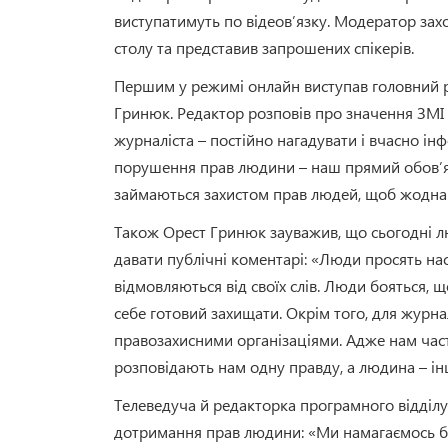
виступатимуть по відеов’язку. Модератор зах
столу та представив запрошених спікерів.
Першим у режимі онлайн виступав головний р
Гринюк. Редактор розповів про значення ЗМІ 
журналіста – постійно нагадувати і вчасно і
порушення прав людини – наш прямий обов’язо
займаються захистом прав людей, щоб жодна і
Також Орест Гринюк зауважив, що сьогодні л
давати публічні коментарі: «Люди просять нас
відмовляються від своїх слів. Люди бояться, 
себе готовий захищати. Окрім того, для журн
правозахисними організаціями. Адже нам част
розповідають нам одну правду, а людина – ін
Телеведуча й редакторка програмного відділ
дотримання прав людини: «Ми намагаємось бу