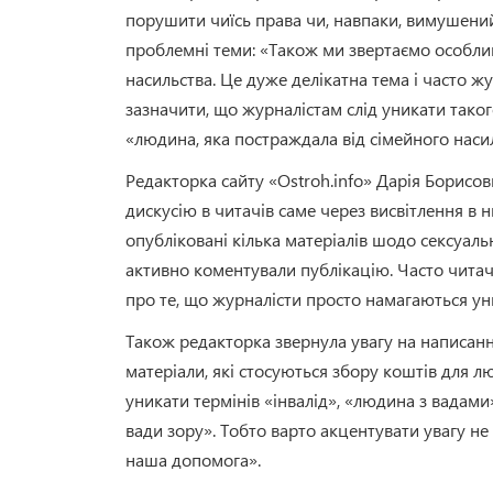
порушити чиїсь права чи, навпаки, вимушений
проблемні теми: «Також ми звертаємо особлив
насильства. Це дуже делікатна тема і часто жу
зазначити, що журналістам слід уникати таког
«людина, яка постраждала від сімейного наси
Редакторка сайту «Оstroh.info» Дарія Борисов
дискусію в читачів саме через висвітлення в 
опубліковані кілька матеріалів шодо сексуальн
активно коментували публікацію. Часто читач
про те, що журналісти просто намагаються ун
Також редакторка звернула увагу на написання
матеріали, які стосуються збору коштів для 
уникати термінів «інвалід», «людина з вадами
вади зору». Тобто варто акцентувати увагу не 
наша допомога».