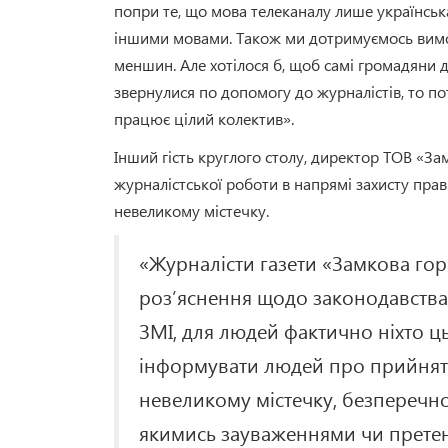
попри те, що мова телеканалу лише українська
іншими мовами. Також ми дотримуємось вимог
меншин. Але хотілося б, щоб самі громадяни д
звернулися по допомогу до журналістів, то пот
працює цілий колектив».
Інший гість круглого столу, директор ТОВ «З
журналістської роботи в напрямі захисту прав
невеликому містечку.
«Журналісти газети «Замкова гор
роз’яснення щодо законодавства,
ЗМІ, для людей фактично ніхто ц
інформувати людей про прийняті
невеликому містечку, безперечно,
якимись зауваженнями чи претен