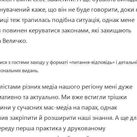
инувачений каже, що він не буде говорити, доки 
иці теж трапилась подібна ситуація, однак мене
и повинен керуватися законами, які захищають
 Величко.
ися з гостями заходу у форматі «питання-відповідь» і детальн
іональних видань.
лістами різних медіа нашого регіону мені дуже
мативно та актуально. Ми вже встигли трішки
ни у сучасних мас-медіа на парах, однак
лив закріпити й розширити наші знання. А ще дл
ереду перша практика у друкованому