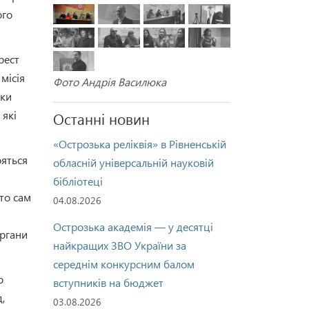
ого
рест
місія
Фото Андрія Василюка
дки
 які
Останні новин
«Острозька реліквія» в Рівненській
ояться
обласній універсальній науковій
бібліотеці
хто сам
04.08.2026
Острозька академія — у десятці
органи
найкращих ЗВО України за
середнім конкурсним балом
о
вступників на бюджет
,
03.08.2026