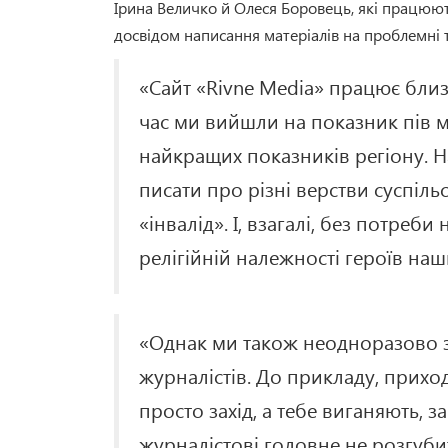
Ірина Величко й Олеся Боровець, які працюют
досвідом написання матеріалів на проблемні
«Сайт «Rivne Media» працює близ
час ми вийшли на показник пів мі
найкращих показників регіону. 
писати про різні верстви суспіль
«інвалід». І, взагалі, без потреби
релігійній належності героїв наш
«Однак ми також неодноразово з
журналістів. До прикладу, приходи
просто захід, а тебе виганяють, 
журналістові головне не розгубит