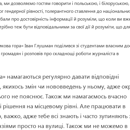
, ми дозволяємо гостям говорити і польською, і білоруською,
 гендерної рівності, толерантного ставлення до національни
бали про достовірність інформації й розуміли, що коли ви вж
рібно теж бути відповідальними за свої дії й розуміти, що для
амкова гора» Іван Глушман поділився зі студентами власним д
 громадян і розповів про складнощі роботи журналіста в
а» намагаються регулярно давати відповідні
 якихось змін чи нововведень у ньому, адже ок
ього не пояснює. Також ми намагаємось вчасно
 рішення на місцевому рівні. Але працювати в
 важко, адже тебе всі знають і часто зупиняють 
зіями просто на вулиці. Також ми не можемо в