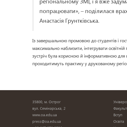
регіональному ЗМІ, і я вже задум
попрацювати», – поділилася вра
Анастасія Грунтківська.
Із завершальною промовою до студентів і гос
максимально наблизити, інтегрувати освітній п
зустріч була корисною й інформативною для в
проходитимуть практику у друкованому регіо
35800, м. Острог
Універс
вул. Семінарська, 2
Факульт
www.oa.edu.ua
Вступ
press@oa.edu.ua
Освіта