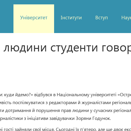
Університет
Інститути
Вступ
Нау
а людини студенти гово
ни: куди йдемо?» відбувся в Національному університеті «Остр
вість поспілкуватися з редакторами й журналістами регіонал
ти дотримання й порушення прав людини у сучасних регіона
рналістики з ініціативи завідувачки Зоряни Годунок.
ості зайняли свої місця. Сьогодні їх п’ятеро, але ще двоє ек