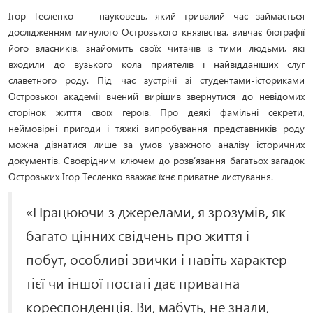
Ігор Тесленко — науковець, який тривалий час займається
дослідженням минулого Острозького князівства, вивчає біографії
його власників, знайомить своїх читачів із тими людьми, які
входили до вузького кола приятелів і найвідданіших слуг
славетного роду. Під час зустрічі зі студентами-істориками
Острозької академії вчений вирішив звернутися до невідомих
сторінок життя своїх героїв. Про деякі фамільні секрети,
неймовірні пригоди і тяжкі випробування представників роду
можна дізнатися лише за умов уважного аналізу історичних
документів. Своєрідним ключем до розв’язання багатьох загадок
Острозьких Ігор Тесленко вважає їхнє приватне листування.
«Працюючи з джерелами, я зрозумів, як
багато цінних свідчень про життя і
побут, особливі звички і навіть характер
тієї чи іншої постаті дає приватна
кореспонденція. Ви, мабуть, не знали,