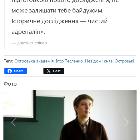
може залишати тебе байдужим.
Історичне дослідження — чистий
адреналін»,
ділиться спікер.
Теги:
Острозька академія
,
Ігор Тесленко
,
Невідомі князі Острозькі
Share
Post
Фото
Попередня
Наступ