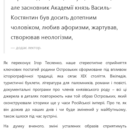
але засновник Академії князь Василь-
Костянтин був досить дотепним
чоловіком, любив афоризми, жартував,
створював неологізми,
додає лектор.
Як переконує Ігор Тесленко, наше стереотипне сприйняття
ключових постатей родини Острозьких сформоване під впливом
історіографічної традиції, яка сягає XIX століття. Вікіпедія,
туристичні буклети, література для паломників, романи і повісті,
документальні програми про членів князівського роду – всі ці
джерела в деталях повторюють нам той образ Острозьких, який
сконструювали історики ще у часи Російської імперії. Про те, як
він дожив до наших днів і чи буде змінений у майбутньому,
також ішлося під час зустрічі.
На думку вченого, зміні усталених образів сприятимуть