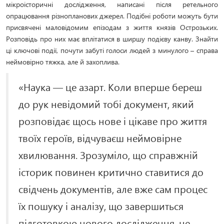
мікроісторичні дослідження, написані після ретельного
опрацювання різнопланових джерел. Подібні роботи можуть бути
присвячені маловідомим епізодам з життя князів Острозьких.
Розповідь про них має вплітатися в ширшу подієву канву. Знайти
ці ключові події, почути забуті голоси людей з минулого – справа
неймовірно тяжка, але й захоплива.
«Наука — це азарт. Коли вперше береш
до рук невідомий тобі документ, який
розповідає щось нове і цікаве про життя
твоїх героїв, відчуваєш неймовірне
хвилювання. Зрозуміло, що справжній
історик повинен критично ставитися до
свідчень документів, але вже сам процес
їх пошуку і аналізу, що завершиться
підготовкою нового дослідження, не