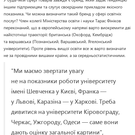
іншим підприємцям та слугує своєрідним прикладом якісного
показника. Чи можна визначити такий бренд у сфері освітніх
послуг? Член колегії Міністерства освіти і науки Тарас Фініков
переконаний, що в європейському напрямі варто виокремити дві
найістотніші траєкторії: британська (Оксфорд, Кембрідж)
та варшавська (Познанський, Варшавський, Ягелонський
університети). Проте рівень вищої освіти все ж варто визначати
не за провідними вишами країни, а за середньостатистичними.
"Ми маємо звертати увагу
не на показники роботи університету
імені Шевченка у Києві, Франка —
у Львові, Каразіна — у Харкові. Треба
дивитися на університети Кіровограду,
Черкас, Ужгороду, Одеси — саме вони
дають оцінку загальної картини",