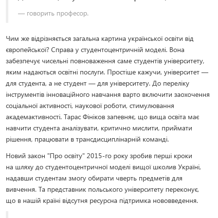
говорить професор.
Чим же відрізняється загальна картина української освіти від
європейської? Справа у студентоцентричній моделі. Вона
забезпечує чисельні повноваження саме студентів університету,
яким надаються освітні послуги. Простіше кажучи, університет —
для студента, а не студент — для університету. До переліку
інструментів інноваційного навчання варто включити заохочення
соціальної активності, наукової роботи, стимулювання
академактивності. Тарас Фініков запевняє, що вища освіта має
навчити студента аналізувати, критично мислити, приймати
рішення, працювати в трансдисциплінарній команді.
Новий закон "Про освіту" 2015-го року зробив перші кроки
на шляху до студентоцентричної моделі вищої школив Україні,
надавши студентам змогу обирати чверть предметів для
вивчення. Та представник польського університету переконує,
що в нашій країні відсутня ресурсна підтримка нововведення.