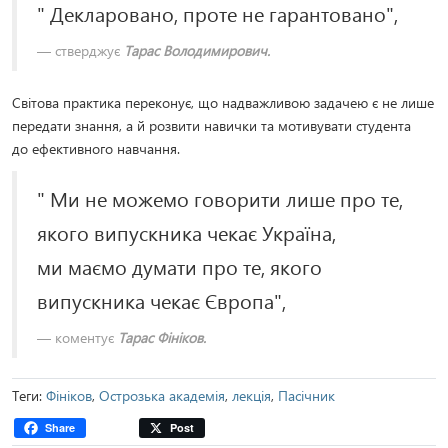
" Декларовано, проте не гарантовано",
стверджує
Тарас Володимирович.
Світова практика переконує, що надважливою задачею є не лише
передати знання, а й розвити навички та мотивувати студента
до ефективного навчання.
" Ми не можемо говорити лише про те,
якого випускника чекає Україна,
ми маємо думати про те, якого
випускника чекає Європа",
коментує
Тарас Фініков.
Теги:
Фініков
,
Острозька академія
,
лекція
,
Пасічник
Share
Post