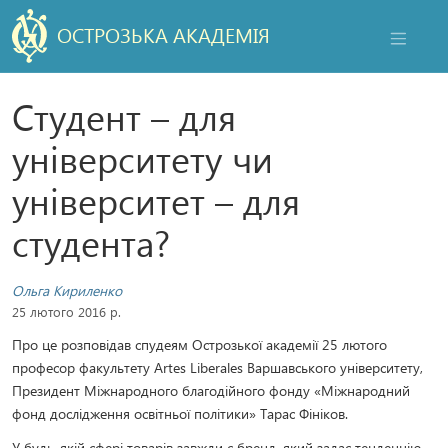
ОСТРОЗЬКА АКАДЕМІЯ
НАВІГАЦ
Студент – для
університету чи
університет – для
студента?
Ольга Кириленко
25 лютого 2016 р.
Про це розповідав спудеям Острозької академії 25 лютого
професор факультету Artes Liberales Варшавського університету,
Президент Міжнародного благодійного фонду «Міжнародний
фонд дослідження освітньої політики» Тарас Фініков.
У будь-якій сфері товарів завжди є бренд, який задає тенденцію