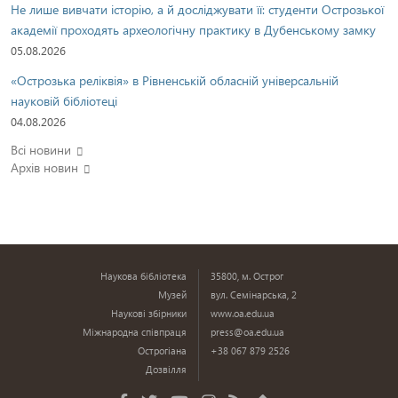
Не лише вивчати історію, а й досліджувати її: студенти Острозької
академії проходять археологічну практику в Дубенському замку
05.08.2026
«Острозька реліквія» в Рівненській обласній універсальній
науковій бібліотеці
04.08.2026
Всі новини
Архів новин
Наукова бібліотека
35800, м. Острог
Музей
вул. Семінарська, 2
Наукові збірники
www.oa.edu.ua
Міжнародна співпраця
press@oa.edu.ua
Острогіана
+38 067 879 2526
Дозвілля