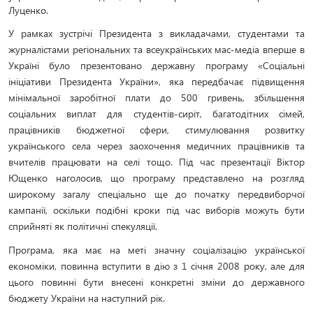
Луценко.
У рамках зустрічі Президента з викладачами, студентами та
журналістами регіональних та всеукраїнських мас-медіа вперше в
Україні було презентовано державну програму «Соціальні
ініціативи Президента України», яка передбачає підвищення
мінімальної заробітної плати до 500 гривень, збільшення
соціальних виплат для студентів-сиріт, багатодітних сімей,
працівників бюджетної сфери, стимулювання розвитку
українського села через заохочення медичних працівників та
вчителів працювати на селі тощо. Під час презентації Віктор
Ющенко наголосив, що програму представлено на розгляд
широкому загалу спеціально ще до початку передвиборчої
кампанії, оскільки подібні кроки під час виборів можуть бути
сприйняті як політичні спекуляції.
Програма, яка має на меті значну соціалізацію української
економіки, повинна вступити в дію з 1 січня 2008 року, але для
цього повинні бути внесені конкретні зміни до державного
бюджету України на наступний рік.