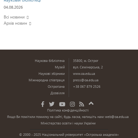
04.08.2026
Всі новини
Архів новин
Наукова бібліотека
35800, м. Острог
Музей
вул. Семінарська, 2
Наукові збірники
www.oa.edu.ua
Міжнародна співпраця
press@oa.edu.ua
Острогіана
+38 067 879 2526
Дозвілля
Політика конфіденційності
Якщо Ви помітили помилку на сайті, будь ласка, напишіть нам:
web@oa.edu.ua
Міністерство освіти і науки України
© 2000 - 2025 Національний університет «Острозька академія»