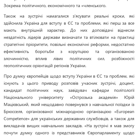
Зокрема політичного, економічного та «членського.
Також на зустрічі намагалися з’ясувати реальні кроки, які
здійснила Україна для вступу в ЄС та проблеми, які перш за все
мають внутрішній характер. До них доповідачі віднесли
нездатність лідерів держави визначати та втілювати на практиці
стратегічні пріоритети, повільні економічні реформи, недостатню
ефективність боротьби з корупцією та організованою
злочинністю, вплив лівих політичних сил, розбіжності
геополітичних орієнтацій регіонів України.
Про думку європейців щодо вступу України в ЄС та проблем, які
існують з цього приводу розповів учасник зустрічі, доцент,
кандидат політичних наук, завідувач кафедри політології
Національного університету «Острозька академія» Юрій
Мацієвський, який нещодавно повернувся з навчальної поїздки із
Брюсселя, організованої міжнародною організацією «European
Competence» для українських державних службовців, а також для
викладачів вищих навчальних закладів. «На зустрічі я мав змогу
почути думку одного із представників Європарламенту щодо