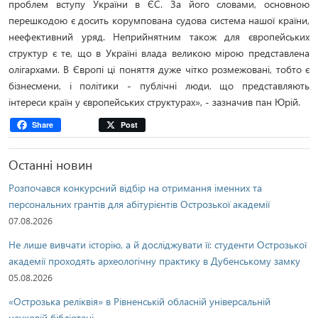
проблем вступу України в ЄС. За його словами, основною
перешкодою є досить корумпована судова система нашої країни,
неефективний уряд. Неприйнятним також для європейських
структур є те, що в Україні влада великою мірою представлена
олігархами. В Європі ці поняття дуже чітко розмежовані, тобто є
бізнесмени, і політики - публічні люди, що представляють
інтереси країн у європейських структурах», - зазначив пан Юрій.
Share
Post
Останні новин
Розпочався конкурсний відбір на отримання іменних та
персональних грантів для абітурієнтів Острозької академії
07.08.2026
Не лише вивчати історію, а й досліджувати її: студенти Острозької
академії проходять археологічну практику в Дубенському замку
05.08.2026
«Острозька реліквія» в Рівненській обласній універсальній
науковій бібліотеці