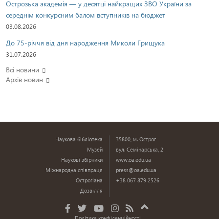
Острозька академія — у десятці найкращих ЗВО України за
середнім конкурсним балом вступників на бюджет
03.08.2026
До 75-річчя від дня народження Миколи Грищука
31.07.2026
Всі новини
Архів новин
Наукова бібліотека
35800, м. Острог
Музей
вул. Семінарська, 2
Наукові збірники
www.oa.edu.ua
Міжнародна співпраця
press@oa.edu.ua
Острогіана
+38 067 879 2526
Дозвілля
Політика конфіденційності