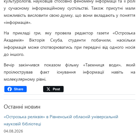
культурологів, науковців стосовно феномену інформації та її ролі
у сучасному інформаційному суспільстві. Також присутні мали
можливість висловити свою думку, що вони вкладають у поняття
«інформація».
На прикладі гри, яку провела редактор газети «Острозька
Академія» Вікторія Скуба, студенти побачили, наскільки
інформація може спотворюватись при передачі від одного носія
до іншого.
Вечір закінчився показом фільму «Таємниця води», який
проілюстрував факт існування інформації навіть на
молекулярному рівні.
Share
Post
Останні новин
«Острозька реліквія» в Рівненській обласній універсальній
науковій бібліотеці
04.08.2026