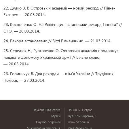
22. Дудко З. В Острозькій академії — новий рекорд // Рівне-
Експрес. — 20.03.2014.
23. Костюченко О. На Рівненщині встановили рекорд Гіннеса? //
ОГО. — 20.03.2014.
24. Рекорд встановлено // Вісті Рівненщини. — 21.03.2014.
25. Середюк Н., Гуртовенко О. Острозька академія продовжує
надавати допомогу Українській армії // Вільне слово.
— 20.03.2014.
26. Гориньчук В. Два рекорди — в ім’я України // Трудівник
Полісся. — 27.03.2014.
Наукова бібліотека
35800, м. Острог
Музей
вул. Семінарська, 2
Наукові збірники
www.oa.edu.ua
Міжнародна співпраця
press@oa.edu.ua