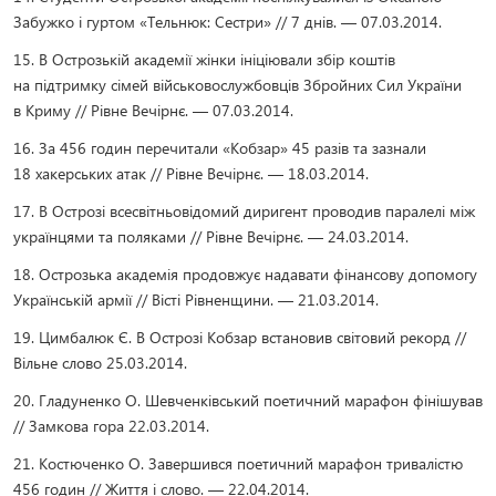
Забужко і гуртом «Тельнюк: Сестри» // 7 днів. — 07.03.2014.
15. В Острозькій академії жінки ініціювали збір коштів
на підтримку сімей військовослужбовців Збройних Сил України
в Криму // Рівне Вечірнє. — 07.03.2014.
16. За 456 годин перечитали «Кобзар» 45 разів та зазнали
18 хакерських атак // Рівне Вечірнє. — 18.03.2014.
17. В Острозі всесвітньовідомий диригент проводив паралелі між
українцями та поляками // Рівне Вечірнє. — 24.03.2014.
18. Острозька академія продовжує надавати фінансову допомогу
Українській армії // Вісті Рівненщини. — 21.03.2014.
19. Цимбалюк Є. В Острозі Кобзар встановив світовий рекорд //
Вільне слово 25.03.2014.
20. Гладуненко О. Шевченківський поетичний марафон фінішував
// Замкова гора 22.03.2014.
21. Костюченко О. Завершився поетичний марафон тривалістю
456 годин // Життя і слово. — 22.04.2014.