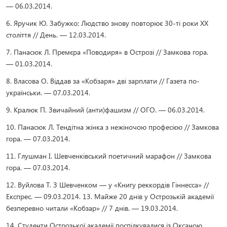
— 06.03.2014.
6. Яручик Ю. Забужко: Людство знову повторює 30-ті роки ХХ
століття // День. — 12.03.2014.
7. Панасюк Л. Премєра «Поводиря» в Острозі // Замкова гора.
— 01.03.2014.
8. Власова О. Віддав за «Кобзаря» дві зарплати // Газета по-
українськи. — 07.03.2014.
9. Кралюк П. Звичайний (анти)фашизм // ОГО. — 06.03.2014.
10. Панасюк Л. Тендітна жінка з нежіночою професією // Замкова
гора. — 07.03.2014.
11. Глушман І. Шевченківський поетичний марафон // Замкова
гора. — 07.03.2014.
12. Вуйлова Т. З Шевченком — у «Книгу реккордів Гіннесса» //
Експрес. — 09.03.2014. 13. Майже 20 днів у Острозькій академії
безперевно читали «Кобзар» // 7 днів. — 19.03.2014.
14. Студенти Острозької академії поспілкувалися із Оксаною