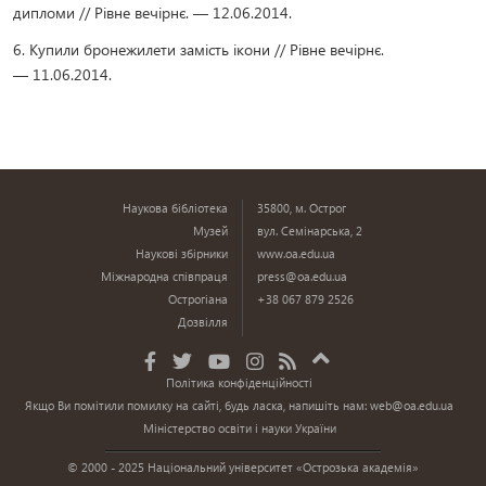
дипломи // Рівне вечірнє. — 12.06.2014.
6. Купили бронежилети замість ікони // Рівне вечірнє.
— 11.06.2014.
Наукова бібліотека
35800, м. Острог
Музей
вул. Семінарська, 2
Наукові збірники
www.oa.edu.ua
Міжнародна співпраця
press@oa.edu.ua
Острогіана
+38 067 879 2526
Дозвілля
Політика конфіденційності
Якщо Ви помітили помилку на сайті, будь ласка, напишіть нам:
web@oa.edu.ua
Міністерство освіти і науки України
© 2000 - 2025 Національний університет «Острозька академія»