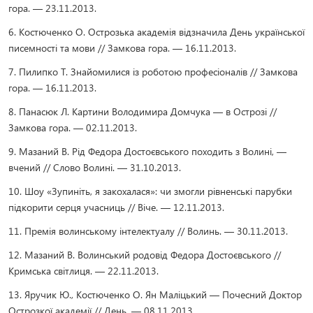
гора. — 23.11.2013.
6. Костюченко О. Острозька академія відзначила День української
писемності та мови // Замкова гора. — 16.11.2013.
7. Пилипко Т. Знайомилися із роботою професіоналів // Замкова
гора. — 16.11.2013.
8. Панасюк Л. Картини Володимира Домчука — в Острозі //
Замкова гора. — 02.11.2013.
9. Мазаний В. Рід Федора Достоєвського походить з Волині, —
вчений // Слово Волині. — 31.10.2013.
10. Шоу «Зупиніть, я закохалася»: чи змогли рівненські парубки
підкорити серця учасниць // Віче. — 12.11.2013.
11. Премія волинському інтелектуалу // Волинь. — 30.11.2013.
12. Мазаний В. Волинський родовід Федора Достоєвського //
Кримська світлиця. — 22.11.2013.
13. Яручик Ю., Костюченко О. Ян Маліцький — Почесний Доктор
Острозкої академії // День. — 08.11.2013.