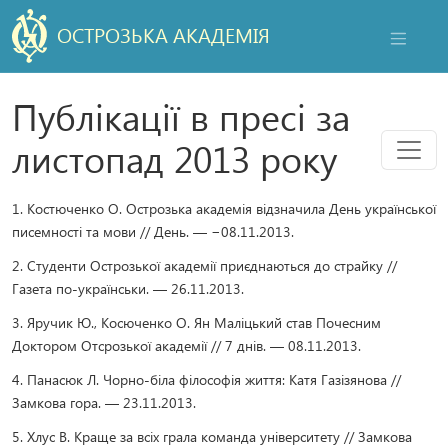
ОСТРОЗЬКА АКАДЕМІЯ
НАВІГАЦ
Публікації в пресі за
Мен
листопад 2013 року
1. Костюченко О. Острозька академія відзначила День української
писемності та мови // День. — −08.11.2013.
2. Студенти Острозької академії приєднаються до страйку //
Газета по-українськи. — 26.11.2013.
3. Яручик Ю., Косюченко О. Ян Маліцький став Почесним
Доктором Отсрозької академії // 7 днів. — 08.11.2013.
4. Панасюк Л. Чорно-біла філософія життя: Катя Газізянова //
Замкова гора. — 23.11.2013.
5. Хлус В. Краще за всіх грала команда університету // Замкова