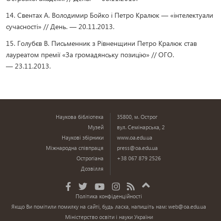
14. Свентах А. Володимир Бойко і Петро Кралюк — «інтелектуали
сучасності» // День. — 20.11.2013.
15. Голубєв В. Письменник з Рівненщини Петро Кралюк став
лауреатом премії «За громадянську позицію» // ОГО.
— 23.11.2013.
Наукова бібліотека
35800, м. Острог
Музей
вул. Семінарська, 2
Наукові збірники
www.oa.edu.ua
Міжнародна співпраця
press@oa.edu.ua
Острогіана
+38 067 879 2526
Дозвілля
Політика конфіденційності
Якщо Ви помітили помилку на сайті, будь ласка, напишіть нам:
web@oa.edu.ua
Міністерство освіти і науки України