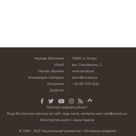
Наукова бібліотека
35800, м. Острог
Музей
вул. Семінарська, 2
Наукові збірники
www.oa.edu.ua
Міжнародна співпраця
press@oa.edu.ua
Острогіана
+38 067 879 2526
Дозвілля
Політика конфіденційності
Якщо Ви помітили помилку на сайті, будь ласка, напишіть нам:
web@oa.edu.ua
Міністерство освіти і науки України
© 2000 - 2025 Національний університет «Острозька академія»