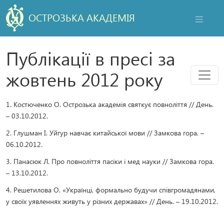
ОСТРОЗЬКА АКАДЕМІЯ
НАВІГАЦ
Публікації в пресі за
Мен
жовтень 2012 року
1. Костюченко О. Острозька академія святкує повноліття // День.
– 03.10.2012.
2. Глушман І. Уйгур навчає китайської мови // Замкова гора. –
06.10.2012.
3. Панасюк Л. Про повноліття пасіки і мед науки // Замкова гора.
– 13.10.2012.
4. Решетилова О. «Українці, формально будучи співгромадянами,
у своїх уявленнях живуть у різних державах» // День. – 19.10.2012.