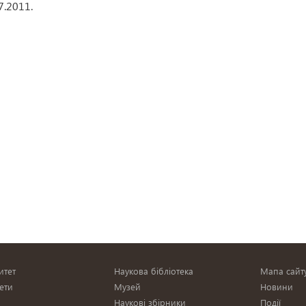
7.2011.
итет
Наукова бібліотека
Мапа сайт
ети
Музей
Новини
Наукові збірники
Події