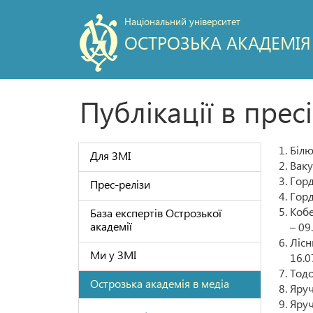
Національний університет
ОСТРОЗЬКА АКАДЕМІЯ
Публікації в прес
Білю
Для ЗМІ
Ваку
Горд
Прес-релізи
Горд
Кобе
База експертів Острозької
академії
– 09
Лісн
Ми у ЗМІ
16.0
Тодо
Острозька академія в медіа
Яруч
Яруч