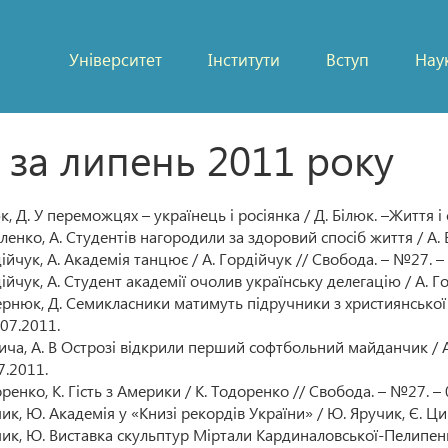
Університет
Інститути
Вступ
Нау
і за липень 2011 року
к, Д. У переможцях – українець і росіянка / Д. Білюк. –Життя і
ленко, А. Студентів нагородили за здоровий спосіб життя / А. 
ійчук, А. Академія танцює / А. Гордійчук // Свобода. – №27. –
ійчук, А. Студент академії очолив українську делегацію / А. Г
рнюк, Д. Семикласники матимуть підручники з християнської 
.07.2011.
ича, А. В Острозі відкрили перший софтбольний майданчик / А.
7.2011.
ренко, К. Гість з Америки / К. Тодоренко // Свобода. – №27. – 
ик, Ю. Академія у «Книзі рекордів України» / Ю. Яручик, Є. Ц
ик, Ю. Виставка скульптур Міртали Кардиналовської-Пелипенк