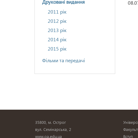
Друковані видання
08.0
2011 рік
2012 рік
2013 рік
2014 рік
2015 рік
Фільми та передачі
35800, м. Острог
Універс
вул. Семінарська, 2
Факульт
www.oa.edu.ua
Вступ