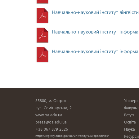
Навчально-науковий інститут лінгвісти
Навчально-науковий інститут інформац
Навчально-науковий інститут інформаці
35800, м. Острог
Універс
вул. Семінарська, 2
Факульт
www.oa.edu.ua
Вступ
press@oa.edu.ua
Освіта
+38 067 879 2526
Наука
Ресурс
https://registry.edbo.gov.ua/university/120/specialities/