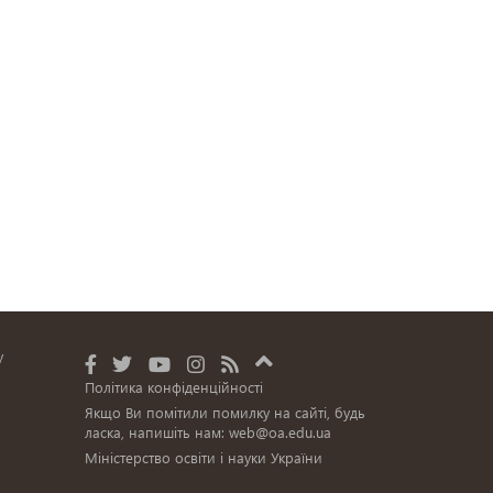
у
Політика конфіденційності
Якщо Ви помітили помилку на сайті, будь
ласка, напишіть нам:
web@oa.edu.ua
Міністерство освіти і науки України