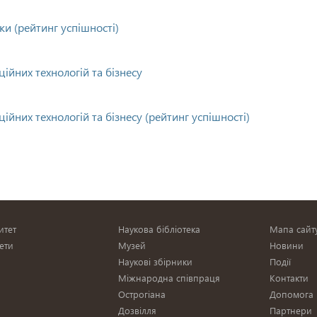
ки (рейтинг успішності)
ійних технологій та бізнесу
йних технологій та бізнесу (рейтинг успішності)
итет
Наукова бібліотека
Мапа сайт
ети
Музей
Новини
Наукові збірники
Події
Міжнародна співпраця
Контакти
Острогіана
Допомога
и
Дозвілля
Партнери